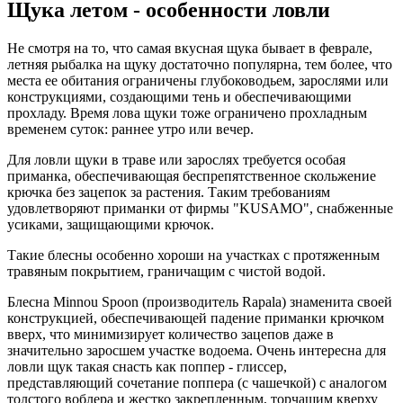
Щука летом - особенности ловли
Не смотря на то, что самая вкусная щука бывает в феврале,
летняя рыбалка на щуку достаточно популярна, тем более, что
места ее обитания ограничены глубоководьем, зарослями или
конструкциями, создающими тень и обеспечивающими
прохладу. Время лова щуки тоже ограничено прохладным
временем суток: раннее утро или вечер.
Для ловли щуки в траве или зарослях требуется особая
приманка, обеспечивающая беспрепятственное скольжение
крючка без зацепок за растения. Таким требованиям
удовлетворяют приманки от фирмы "KUSAMO", снабженные
усиками, защищающими крючок.
Такие блесны особенно хороши на участках с протяженным
травяным покрытием, граничащим с чистой водой.
Блесна Minnou Spoon (производитель Rapala) знаменита своей
конструкцией, обеспечивающей падение приманки крючком
вверх, что минимизирует количество зацепов даже в
значительно заросшем участке водоема. Очень интересна для
ловли щук такая снасть как поппер - глиссер,
представляющий сочетание поппера (с чашечкой) с аналогом
толстого воблера и жестко закрепленным, торчащим кверху