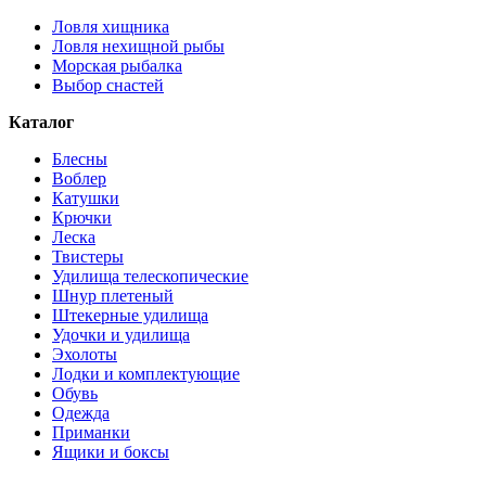
Ловля хищника
Ловля нехищной рыбы
Морская рыбалка
Выбор снастей
Каталог
Блесны
Воблер
Катушки
Крючки
Леска
Твистеры
Удилища телескопические
Шнур плетеный
Штекерные удилища
Удочки и удилища
Эхолоты
Лодки и комплектующие
Обувь
Одежда
Приманки
Ящики и боксы