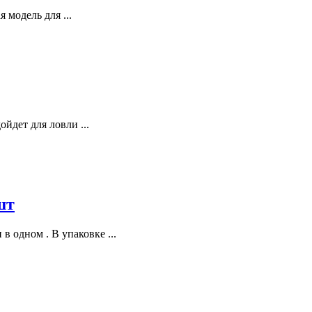
 модель для ...
йдет для ловли ...
шт
 одном . В упаковке ...