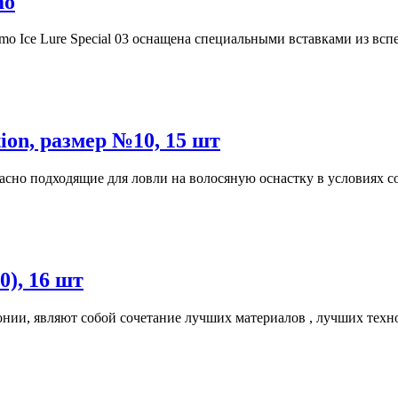
mo
o Ice Lure Special 03 оснащена специальными вставками из вспе
on, размер №10, 15 шт
красно подходящие для ловли на волосяную оснастку в условиях со
), 16 шт
ии, являют собой сочетание лучших материалов , лучших техно