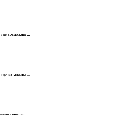
 где возможны ...
 где возможны ...
ловли мирных ...