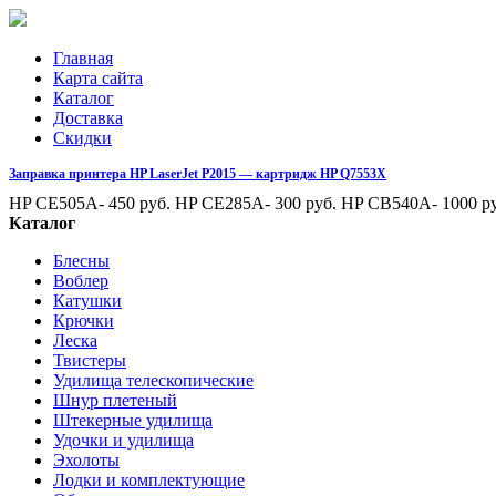
Главная
Карта сайта
Каталог
Доставка
Скидки
Заправка принтера HP LaserJet P2015 — картридж HP Q7553X
HP CE505A- 450 руб. HP CE285A- 300 руб. HP CB540A- 1000 ру
Каталог
Блесны
Воблер
Катушки
Крючки
Леска
Твистеры
Удилища телескопические
Шнур плетеный
Штекерные удилища
Удочки и удилища
Эхолоты
Лодки и комплектующие