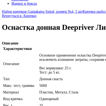
Ящики и боксы
Набор крючков Gamakatsu Spiral, размер №4, 5 шт
Крючки рыболо
Вернуться к: Крючки
Оснастка донная Deepriver Лим
Описание
Характеристики
Основное применение оснастка Deeprive
исключить излишние затраты, сохраняя 
Описание
Вес кормушки: 25 г.
Тест: до 5 кг.
Тип
Донная снасть
Макс. тест, граммы
5000
Материал
Пластик, Металл, Сталь
Вид крючка
Одинарный
Вес, г
25