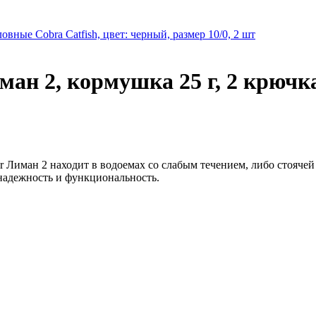
вные Cobra Catfish, цвет: черный, размер 10/0, 2 шт
ан 2, кормушка 25 г, 2 крючка
r Лиман 2 находит в водоемах со слабым течением, либо стояч
надежность и функциональность.