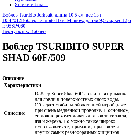
Ящики и боксы
Воблер Tsuribito Jerkbait, длина 10,5 см, вес 13 г.
105F/012
Воблер Tsuribito Hard Minnow, длина 9,5 см, вес 12,6
г. 95SP/060
Вернуться к: Воблер
Воблер TSURIBITO SUPER
SHAD 60F/509
Описание
Характеристики
Воблер Super Shad 60F - отличная приманка
для ловли в поверхностных слоях воды.
Обладает стабильной активной игрой даже
при очень медленной проводке. В основном,
Описание
ее можно рекомендовать для ловли голавля,
язя и жереха. Но можно также широко
использовать эту приманку при ловле и
других самых разнообразных хищников.