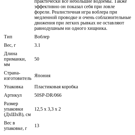
практически все небольшие водоемы. Также
эффективно он показал себя при ловле
форели. Реалистичная игра воблера при
медленной проводке и очень соблазнительные
движения при легких рывках не оставляют
равнодушным ни одного хищника.
Тип
Воблер
Вес, г
3.1
Длина
приманки,
50
мм
Страна-
Япония
изготовитель
Упаковка
Пластиковая коробка
Артикул
50SP-DR/066
Размер
упаковки
12,5 х 3,3 х 2
(ДхШхВ), см
Вес в
13
упаковке, г