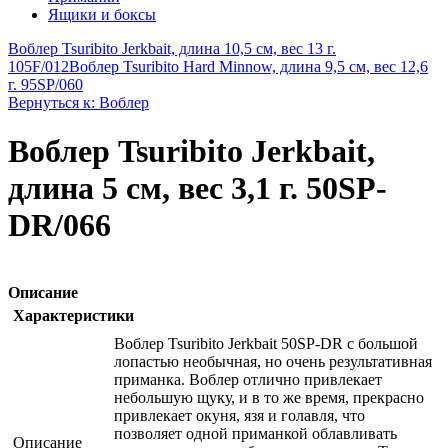
Ящики и боксы
Воблер Tsuribito Jerkbait, длина 10,5 см, вес 13 г.
105F/012
Воблер Tsuribito Hard Minnow, длина 9,5 см, вес 12,6
г. 95SP/060
Вернуться к: Воблер
Воблер Tsuribito Jerkbait,
длина 5 см, вес 3,1 г. 50SP-
DR/066
Описание
Характеристики
Воблер Tsuribito Jerkbait 50SP-DR с большой
лопастью необычная, но очень результативная
приманка. Воблер отлично привлекает
небольшую щуку, и в то же время, прекрасно
привлекает окуня, язя и голавля, что
позволяет одной приманкой облавливать
Описание