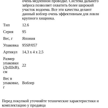
очень медленной проводке. Система дальнего
заброса позволяет охватить более широкий
участок водоема. Все эти качества делают
данный воблер очень эффективным для ловли
крупного хищника.
Тип
12.6
Серия
95
Вес, г
Япония
Упаковка
95SP/057
Артикул
14,3 х 4 х 2,5
Размер
упаковки
22
(ДхШхВ),
см
Вес в
упаковке,
Воблер
г
Перед покупкой уточняйте технические характеристики и
комплектацию у продавца