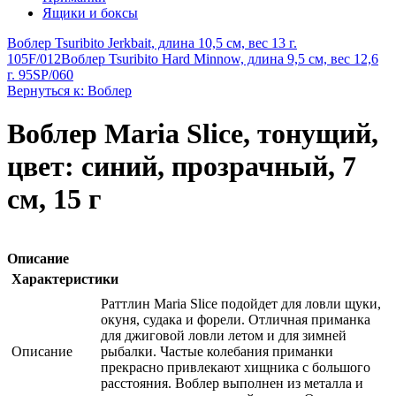
Ящики и боксы
Воблер Tsuribito Jerkbait, длина 10,5 см, вес 13 г.
105F/012
Воблер Tsuribito Hard Minnow, длина 9,5 см, вес 12,6
г. 95SP/060
Вернуться к: Воблер
Воблер Maria Slice, тонущий,
цвет: синий, прозрачный, 7
см, 15 г
Описание
Характеристики
Раттлин Maria Slice подойдет для ловли щуки,
окуня, судака и форели. Отличная приманка
для джиговой ловли летом и для зимней
Описание
рыбалки. Частые колебания приманки
прекрасно привлекают хищника с большого
расстояния. Воблер выполнен из металла и