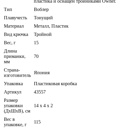
пластика и оснащен тройниками Owner.
Тип
Воблер
Плавучесть
Тонущий
Материал
Металл, Пластик
Вид крючка
Тройной
Вес, г
15
Длина
приманки,
70
мм
Страна-
Япония
изготовитель
Упаковка
Пластиковая коробка
Артикул
43557
Размер
упаковки
14 x 4 x 2
(ДхШхВ), см
Вес в
115
упаковке, г