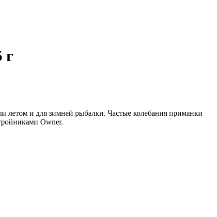
 г
вли летом и для зимней рыбалки. Частые колебания приманки
 тройниками Owner.