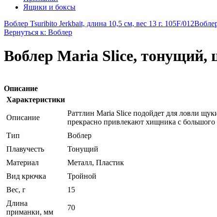
Ящики и боксы
Воблер Tsuribito Jerkbait, длина 10,5 см, вес 13 г. 105F/012
Воблер
Вернуться к: Воблер
Воблер Maria Slice, тонущий, 
Описание
Характеристики
Раттлин Maria Slice подойдет для ловли щу
Описание
прекрасно привлекают хищника с большого 
Тип
Воблер
Плавучесть
Тонущий
Материал
Металл, Пластик
Вид крючка
Тройной
Вес, г
15
Длина
70
приманки, мм