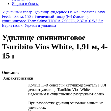
Ящики и боксы
Уценённый товар. Удилище фидерное Daiwa Procaster Heavy
Feeder, 3,6 м, 150 г Уцененный товар (№1)
Удилище
спиннинговое Team Salmo TIOGA 7.90/UL, 2,37 м, 0,5-5,5 г
Вернуться к: Удочки и удилища
Удилище спиннинговое
Tsuribito Vios White, 1,91 м, 4-
15 г
Описание
Характеристики
Кольца K-R concept и катушкодержатель FUJI
делают удилище Tsuribito Vios White
надежным и существенно разгружают бланк.
При разработке удилищ основное внимание
уделялось: