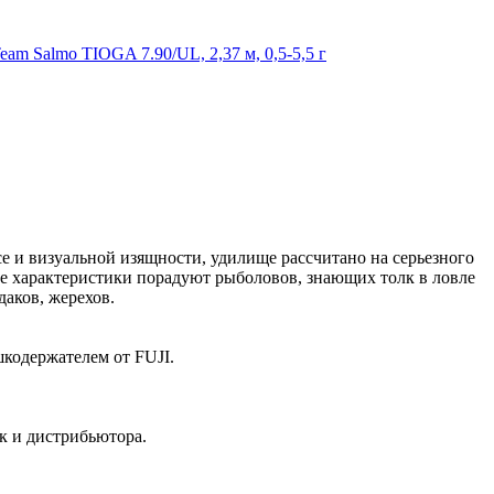
m Salmo TIOGA 7.90/UL, 2,37 м, 0,5-5,5 г
се и визуальной изящности, удилище рассчитано на серьезного
ые характеристики порадуют рыболовов, знающих толк в ловле
даков, жерехов.
шкодержателем от FUJI.
к и дистрибьютора.