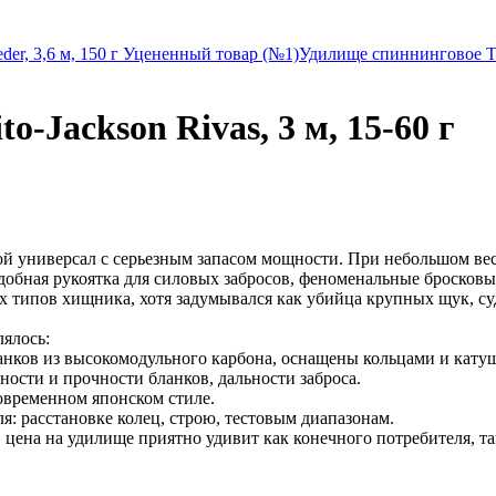
er, 3,6 м, 150 г Уцененный товар (№1)
Удилище спиннинговое Tea
o-Jackson Rivas, 3 м, 15-60 г
говой универсал с серьезным запасом мощности. При небольшом ве
удобная рукоятка для силовых забросов, феноменальные бросков
х типов хищника, хотя задумывался как убийца крупных щук, су
ялось:
анков из высокомодульного карбона, оснащены кольцами и кату
ости и прочности бланков, дальности заброса.
овременном японском стиле.
: расстановке колец, строю, тестовым диапазонам.
 цена на удилище приятно удивит как конечного потребителя, та