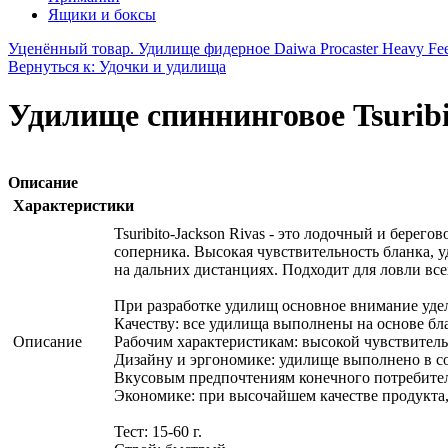
Ящики и боксы
Уценённый товар. Удилище фидерное Daiwa Procaster Heavy Feed
Вернуться к: Удочки и удилища
Удилище спиннинговое Tsuribit
Описание
Характеристики
Tsuribito-Jackson Rivas - это лодочный и бере
соперника. Высокая чувствительность бланка, 
на дальних дистанциях. Подходит для ловли все
При разработке удилищ основное внимание удел
Качеству: все удилища выполнены на основе бл
Описание
Рабочим характеристикам: высокой чувствительн
Дизайну и эргономике: удилище выполнено в с
Вкусовым предпочтениям конечного потребителя
Экономике: при высочайшем качестве продукта,
Тест: 15-60 г.