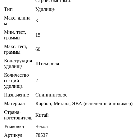
Строй: быстрый.
Тип
Удилище
Макс. длина,
3
м
Мин. тест,
15
граммы
Макс. тест,
60
граммы
Конструкция
Штекерная
удилища
Количество
секций
2
удилища
Назначение
Спиннинговое
Материал
Карбон, Металл, ЭВА (вспененный полимер)
Страна-
Китай
изготовитель
Упаковка
Чехол
Артикул
78537