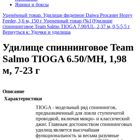
Ящики и боксы
Уценённый товар. Удилище фидерное Daiwa Procaster Heavy
Feeder, 3,6 м, 150 г Уцененный товар (№1)
Удилище
спиннинговое Team Salmo TIOGA 7.90/UL, 2,37 м, 0,5-5,5 г
Вернуться к: Удочки и удилища
Удилище спиннинговое Team
Salmo TIOGA 6.50/MH, 1,98
м, 7-23 г
Описание
Характеристики
TIOGA - модельный ряд спиннингов,
предназначенный для ловли ступенчатой
проводкой, включая микро- и классический
джиг. Главным достоинством спиннинговых
удилищ является высочайшая
функциональность за весьма разумные