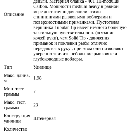
деньги. Материал бланка - 40T HI-modulus
Carbon. Мощности medium-heavy в равной
мере достаточно для ловли этими
Описание
спиннингами рывковыми воблерами и
поверхностными приманками. Пустотелая
вершинка Tubular Tip имеет немного большую
тактильную чувствительность (осязание
кожей руки), чем Solid Tip - движения
приманок и поклевки рыбы отлично
передаются в руку , при этом они позволяют
уверенно твичить небольшие рывковые и
глубоководные воблеры.
Тип
Удилище
Макс. длина,
1.98
м
Мин. тест,
7
граммы
Макс. тест,
23
граммы
Конструкция
Штекерная
удилища
Количество