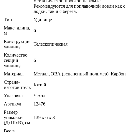
металлической пробкой на комле.
Рекомендуются для поплавочной ловли как с
лодки, так и с берега.
Тип
Удилище
Макс. длина,
6
м
Конструкция
Телескопическая
удилища
Количество
секций
6
удилища
Материал
Металл, ЭВА (вспененный полимер), Карбон
Страна-
Китай
изготовитель
Упаковка
Чехол
Артикул
12476
Размер
упаковки
139 х 6 х 3
(ДхШхВ), см
Вес в