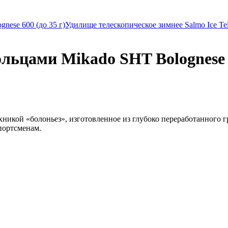
ese 600 (до 35 г)
Удилище телескопическое зимнее Salmo Ice Tel
льцами Mikado SHT Bolognese 7
хникой «болоньез», изготовленное из глубоко переработанного г
портсменам.