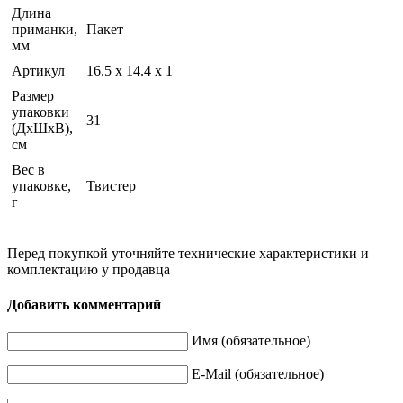
Длина
приманки,
Пакет
мм
Артикул
16.5 x 14.4 x 1
Размер
упаковки
31
(ДхШхВ),
см
Вес в
упаковке,
Твистер
г
Перед покупкой уточняйте технические характеристики и
комплектацию у продавца
Добавить комментарий
Имя (обязательное)
E-Mail (обязательное)