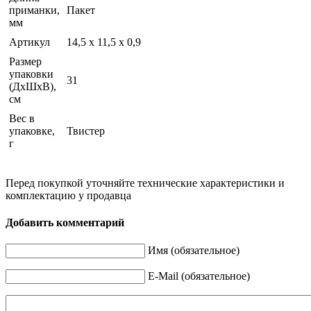
приманки,
Пакет
мм
Артикул
14,5 х 11,5 х 0,9
Размер
упаковки
31
(ДхШхВ),
см
Вес в
упаковке,
Твистер
г
Перед покупкой уточняйте технические характеристики и
комплектацию у продавца
Добавить комментарий
Имя (обязательное)
E-Mail (обязательное)