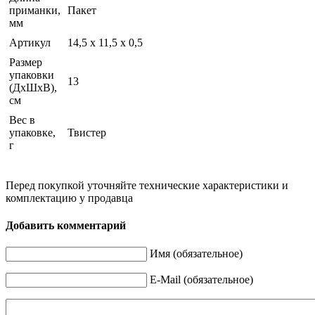
приманки,
Пакет
мм
Артикул
14,5 х 11,5 х 0,5
Размер
упаковки
13
(ДхШхВ),
см
Вес в
упаковке,
Твистер
г
Перед покупкой уточняйте технические характеристики и
комплектацию у продавца
Добавить комментарий
Имя (обязательное)
E-Mail (обязательное)