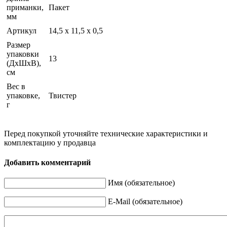
приманки,
Пакет
мм
Артикул
14,5 х 11,5 х 0,5
Размер
упаковки
13
(ДхШхВ),
см
Вес в
упаковке,
Твистер
г
Перед покупкой уточняйте технические характеристики и
комплектацию у продавца
Добавить комментарий
Имя (обязательное)
E-Mail (обязательное)