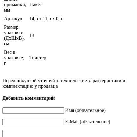
приманки,
Пакет
мм
Артикул
14,5 х 11,5 х 0,5
Размер
упаковки
13
(ДхШхВ),
см
Вес в
упаковке,
Твистер
г
Перед покупкой уточняйте технические характеристики и
комплектацию у продавца
Добавить комментарий
Имя (обязательное)
E-Mail (обязательное)