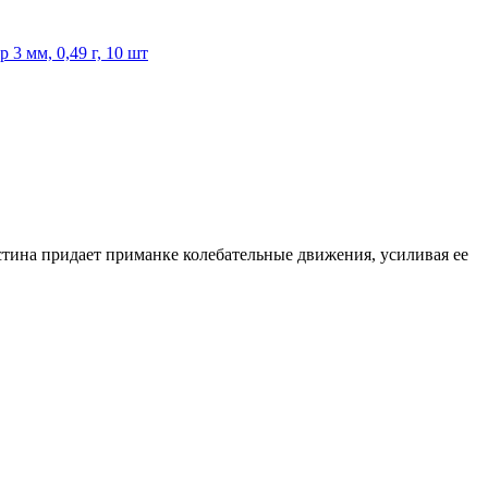
3 мм, 0,49 г, 10 шт
тина придает приманке колебательные движения, усиливая ее