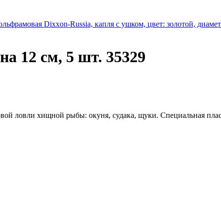
ьфрамовая Dixxon-Russia, капля с ушком, цвет: золотой, диаметр 
на 12 см, 5 шт. 35329
вой ловли хищной рыбы: окуня, судака, щуки. Специальная плас