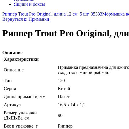
Ящики и боксы
Риппер Trout Pro Original, длина 12 см, 5 шт. 35333
Мормышка вол
Вернуться к: Приманки
Риппер Trout Pro Original, дли
Описание
Характеристики
Приманка предназначена для джиго
Описание
сходство с живой рыбкой.
Тип
120
Серия
Китай
Длина приманки, мм
Пакет
Артикул
16,5 х 14 х 1,2
Размер упаковки
90
(ДхШхВ), см
Вес в упаковке, г
Риппер