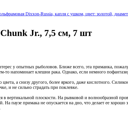
ьфрамовая Dixxon-Russia, капля с ушком, цвет: золотой, диаметр 
Chunk Jr., 7,5 см, 7 шт
а интерес у опытных рыболовов. Ближе всего, эта приманка, пожа
м-то напоминает клешни рака. Однако, если немного пофантазиро
 цвета, а снизу другого, более яркого, даже кислотного. Силик
чке, и не сильно страдать при поклевке.
я в вертикальной плоскости. На рывковой и волнообразной пров
й. На паузе примака не опускается на дно, что делает ее хорошо
.