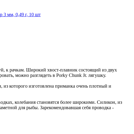
3 мм, 0,49 г, 10 шт
луй, к рачкам. Широкий хвост-плавник состоящий из двух
вать, можно разглядеть в Porky Chunk Jr. лягушку.
он, из которого изготовлена приманка очень плотный и
одках, колебания становятся более широкими. Силикон, из
 заметной для рыбы. Зарекомендовавшая себя проводка -