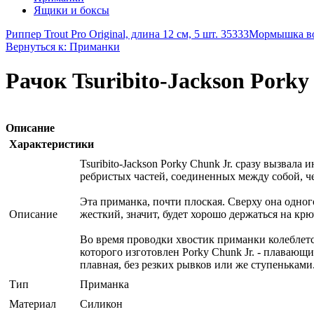
Ящики и боксы
Риппер Trout Pro Original, длина 12 см, 5 шт. 35333
Мормышка вол
Вернуться к: Приманки
Рачок Tsuribito-Jackson Porky 
Описание
Характеристики
Tsuribito-Jackson Porky Chunk Jr. сразу вызвал
ребристых частей, соединенных между собой, че
Эта приманка, почти плоская. Сверху она одного
Описание
жесткий, значит, будет хорошо держаться на крю
Во время проводки хвостик приманки колеблетс
которого изготовлен Porky Chunk Jr. - плавающи
плавная, без резких рывков или же ступеньками
Тип
Приманка
Материал
Силикон