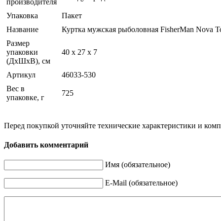
производителя
Упаковка
Пакет
Название
Куртка мужская рыболовная FisherMan Nova Tou
Размер
упаковки
40 x 27 x 7
(ДхШхВ), см
Артикул
46033-530
Вес в
725
упаковке, г
Перед покупкой уточняйте технические характеристики и ком
Добавить комментарий
Имя (обязательное)
E-Mail (обязательное)