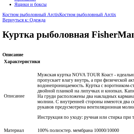
Ящики и боксы
Костюм рыболовный Arctix
Костюм рыболовный Arctix
Вернуться к: Одежда
Куртка рыболовная FisherMan
Описание
Характеристики
Мужская куртка NOVA TOUR Коаст - идеальны
пропускает влагу внутрь, а при физической а
водонепроницаемость. Куртка с воротником-ст
двойной планкой на липучках и кнопках. Кап
Описание
На груди расположены два накладных кармана
молнии. С внутренней стороны имеются два се
рукавов предусмотрена вентиляционная молния
Инструкция по уходу: ручная или стирка при т
Материал
100% полиэстер. мембрана 10000/10000