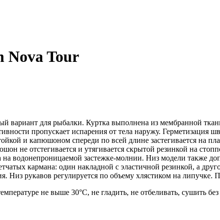
 Nova Tour
й вариант для рыбалки. Куртка выполнена из мембранной ткан
ктивности пропускает испарения от тела наружу. Герметизация 
ойкой и капюшоном спереди по всей длине застегивается на пла
юшон не отстегивается и утягивается скрытой резинкой на стоп
 на водонепроницаемой застежке-молнии. Низ модели также до
тчатых кармана: один накладной с эластичной резинкой, а друго
. Низ рукавов регулируется по объему хлястиком на липучке. П
емпературе не выше 30°C, не гладить, не отбеливать, сушить бе