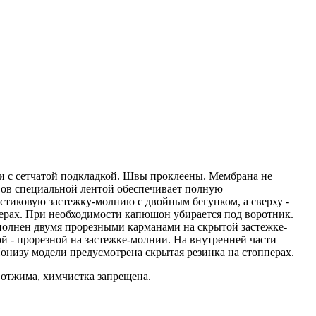
и с сетчатой подкладкой. Швы проклеены. Мембрана не
швов специальной лентой обеспечивает полную
стиковую застежку-молнию с двойным бегунком, а сверху -
перах. При необходимости капюшон убирается под воротник.
полнен двумя прорезными карманами на скрытой застежке-
й - прорезной на застежке-молнии. На внутренней части
онизу модели предусмотрена скрытая резинка на стопперах.
з отжима, химчистка запрещена.