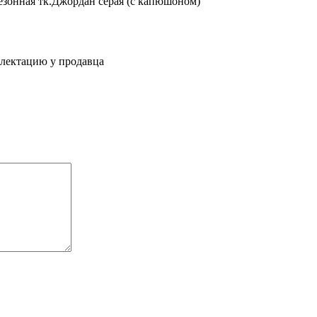
езонная тк.Джордан серая (с капюшоном)
плектацию у продавца