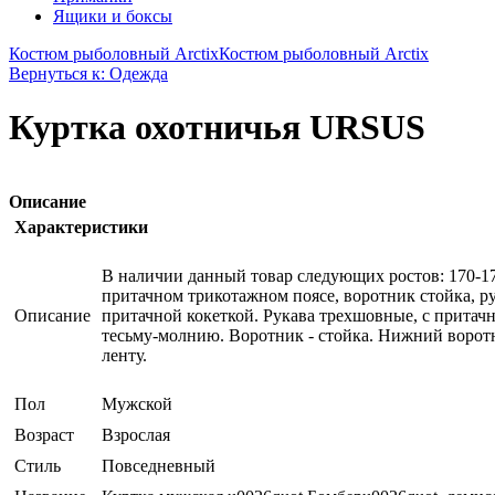
Ящики и боксы
Костюм рыболовный Arctix
Костюм рыболовный Arctix
Вернуться к: Одежда
Куртка охотничья URSUS
Описание
Характеристики
В наличии данный товар следующих ростов: 170-1
притачном трикотажном поясе, воротник стойка, 
Описание
притачной кокеткой. Рукава трехшовные, с притач
тесьму-молнию. Воротник - стойка. Нижний воротн
ленту.
Пол
Мужской
Возраст
Взрослая
Стиль
Повседневный