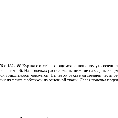
76 и 182-188 Куртка с отстёгивающимся капюшоном укороченная,
рукав втачной. На полочках расположены нижние накладные карм
ной трикотажной манжетой. На левом рукаве на средней части 
ик из флиса с обтачкой из основной ткани. Левая полочка под