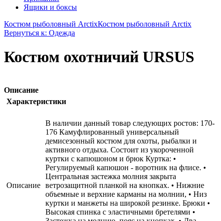
Ящики и боксы
Костюм рыболовный Arctix
Костюм рыболовный Arctix
Вернуться к: Одежда
Костюм охотничий URSUS
Описание
Характеристики
В наличии данный товар следующих ростов: 170-
176 Камуфлированный универсальный
демисезонный костюм для охоты, рыбалки и
активного отдыха. Состоит из укороченной
куртки с капюшоном и брюк Куртка: •
Регулируемый капюшон - воротник на флисе. •
Центральная застежка молния закрыта
Описание
ветрозащитной планкой на кнопках. • Нижние
объемные и верхние карманы на молнии, • Низ
куртки и манжеты на широкой резинке. Брюки •
Высокая спинка с эластичными бретелями •
Застежка на молнию. пояс на кнопках. • Два