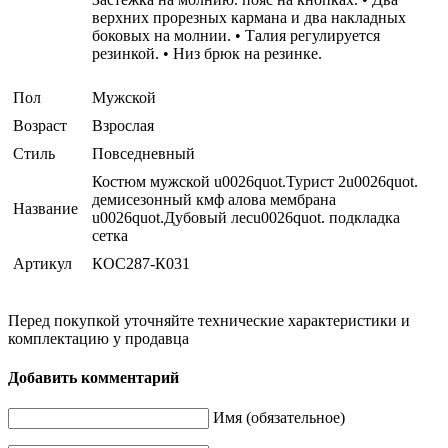
верхних прорезных кармана и два накладных
боковых на молнии. • Талия регулируется
резинкой. • Низ брюк на резинке.
Пол
Мужской
Возраст
Взрослая
Стиль
Повседневный
Костюм мужской u0026quot.Турист 2u0026quot.
демисезонный кмф алова мембрана
Название
u0026quot.Дубовый лесu0026quot. подкладка
сетка
Артикул
КОС287-К031
Перед покупкой уточняйте технические характеристики и
комплектацию у продавца
Добавить комментарий
Имя (обязательное)