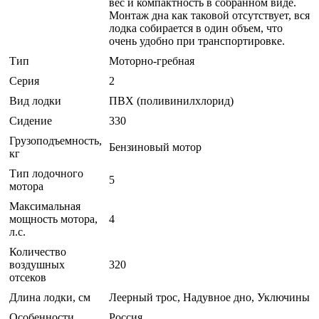
вес и компактность в собранном виде.
Монтаж дна как таковой отсутствует, вся
лодка собирается в один объем, что
очень удобно при транспортировке.
Тип
Моторно-гребная
Серия
2
Вид лодки
ПВХ (поливинилхлорид)
Сидение
330
Грузоподъемность,
Бензиновый мотор
кг
Тип лодочного
5
мотора
Максимальная
мощность мотора,
4
л.с.
Количество
воздушных
320
отсеков
Длина лодки, см
Леерный трос, Надувное дно, Уключины
Особенности
Россия