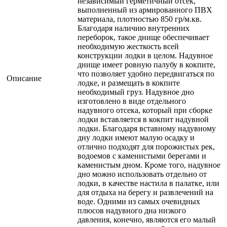
независимый герметичный отсек,
выполненный из армированного ПВХ
материала, плотностью 850 гр/м.кв.
Благодаря наличию внутренних
переборок, такое днище обеспечивает
необходимую жесткость всей
конструкции лодки в целом. Надувное
днище имеет ровную палубу в кокпите,
что позволяет удобно передвигаться по
Описание
лодке, и размещать в кокпите
необходимый груз. Надувное дно
изготовлено в виде отдельного
надувного отсека, который при сборке
лодки вставляется в кокпит надувной
лодки. Благодаря вставному надувному
дну лодки имеют малую осадку и
отлично подходят для порожистых рек,
водоемов с каменистыми берегами и
каменистым дном. Кроме того, надувное
дно можно использовать отдельно от
лодки, в качестве настила в палатке, или
для отдыха на берегу и развлечений на
воде. Одними из самых очевидных
плюсов надувного дна низкого
давления, конечно, являются его малый