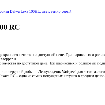
орная Daiwa Lexa 100HL, цвет: темно-серый
00 RC
екрасного качества по доступной цене. Три шариковых и роли
topper II.
о качества по доступной цене. Три шариковых и роликовый по
ании очередной добычи. Лесоукладчик Varispeed для лесок малог
Nexave RC – одна из самых популярных катушек в среднем ценов