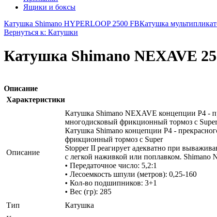
Ящики и боксы
Катушка Shimano HYPERLOOP 2500 FB
Катушка мультипликат
Вернуться к: Катушки
Катушка Shimano NEXAVE 25
Описание
Характеристики
Катушка Shimano NEXAVE концепции Р4 - пр
многодисковый фрикционный тормоз с Super S
Катушка Shimano концепции Р4 - прекрасног
фрикционный тормоз с Super
Stopper II реагирует адекватно при выважив
Описание
с легкой наживкой или поплавком. Shimano 
• Передаточное число: 5,2:1
• Лесоемкость шпули (метров): 0,25-160
• Кол-во подшипников: 3+1
• Вес (гр): 285
Тип
Катушка