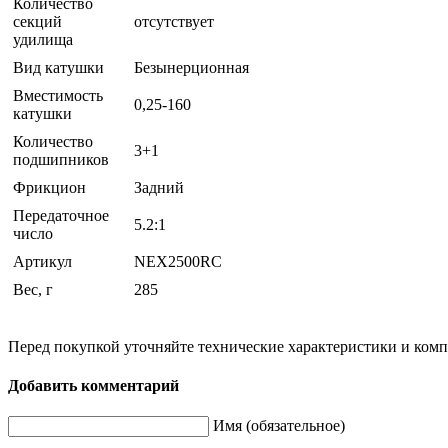
Количество
секций
отсутствует
удилища
Вид катушки
Безынерционная
Вместимость
0,25-160
катушки
Количество
3+1
подшипников
Фрикцион
Задний
Передаточное
5.2:1
число
Артикул
NEX2500RC
Вес, г
285
Перед покупкой уточняйте технические характеристики и ком
Добавить комментарий
Имя (обязательное)