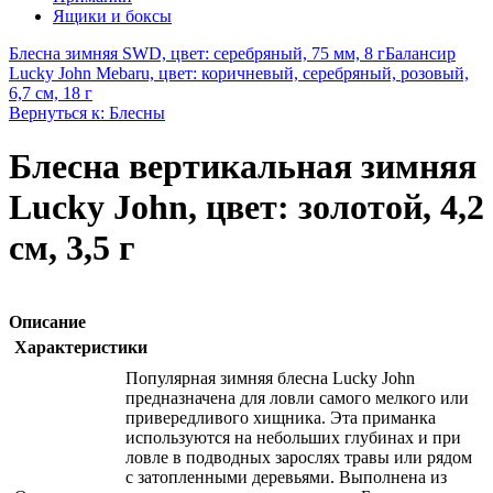
Ящики и боксы
Блесна зимняя SWD, цвет: серебряный, 75 мм, 8 г
Балансир
Lucky John Mebaru, цвет: коричневый, серебряный, розовый,
6,7 см, 18 г
Вернуться к: Блесны
Блесна вертикальная зимняя
Lucky John, цвет: золотой, 4,2
см, 3,5 г
Описание
Характеристики
Популярная зимняя блесна Lucky John
предназначена для ловли самого мелкого или
привередливого хищника. Эта приманка
используются на небольших глубинах и при
ловле в подводных зарослях травы или рядом
с затопленными деревьями. Выполнена из