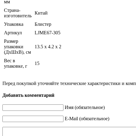
мм
Страна-
Китай
изготовитель
Упаковка
Блистер
Артикул
LJME67-305
Размер
упаковки
13.5 х 4.2 х 2
(ДхШхВ), см
Вес в
15
упаковке, г
Перед покупкой уточняйте технические характеристики и ком
Добавить комментарий
Имя (обязательное)
E-Mail (обязательное)