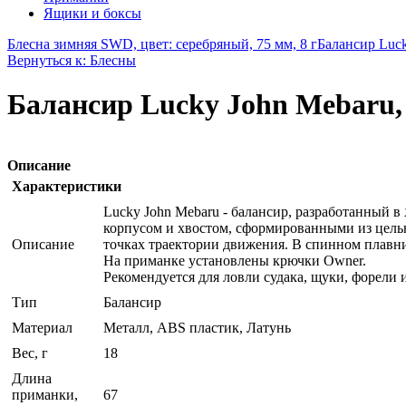
Ящики и боксы
Блесна зимняя SWD, цвет: серебряный, 75 мм, 8 г
Балансир Luck
Вернуться к: Блесны
Балансир Lucky John Mebaru, 
Описание
Характеристики
Lucky John Mebaru - балансир, разработанный в
корпусом и хвостом, сформированными из цель
Описание
точках траектории движения. В спинном плавник
На приманке установлены крючки Owner.
Рекомендуется для ловли судака, щуки, форели 
Тип
Балансир
Материал
Металл, ABS пластик, Латунь
Вес, г
18
Длина
приманки,
67