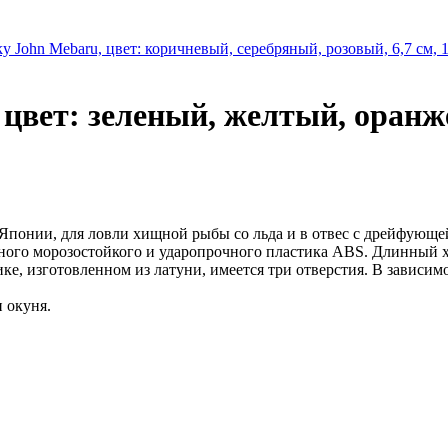
y John Mebaru, цвет: коричневый, серебряный, розовый, 6,7 см, 1
цвет: зеленый, желтый, оранжев
 Японии, для ловли хищной рыбы со льда и в отвес с дрейфующе
ного морозостойкого и ударопрочного пластика ABS. Длинный х
е, изготовленном из латуни, имеется три отверстия. В зависимо
и окуня.