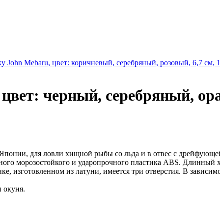
y John Mebaru, цвет: коричневый, серебряный, розовый, 6,7 см, 1
цвет: черный, серебряный, оран
 Японии, для ловли хищной рыбы со льда и в отвес с дрейфующе
ного морозостойкого и ударопрочного пластика ABS. Длинный х
е, изготовленном из латуни, имеется три отверстия. В зависимо
и окуня.