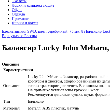
Эхолоты
Лодки и комплектующие
Обувь
Одежда
Приманки
Ящики и боксы
Блесна зимняя SWD, цвет: серебряный, 75 мм, 8 г
Балансир Luck
Вернуться к: Блесны
Балансир Lucky John Mebaru, 
Описание
Характеристики
Lucky John Mebaru - балансир, разработанный в
корпусом и хвостом, сформированными из цель
Описание
точках траектории движения. В спинном плавник
На приманке установлены крючки Owner.
Рекомендуется для ловли судака, щуки, форели 
Тип
Балансир
Материал
Металл, ABS пластик, Латунь