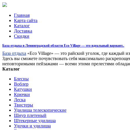
Главная
Карта сайта
Каталог
Доставка
Скидки
База отдыха в Ленинградской области Eco Village — это идеальный вариант..
База отдыха
«Eco Village» — это райский уголок, где каждый и
Здесь вы сможете почувствовать себя максимально раскрепоще
неповторимыми пейзажами — всеми этими прелестями обладает
Каталог
Блесны
Воблер
Катушки
Крючки
Леска
Твистеры
Удилища телескопические
Шнур плетеный
Штекерные удилища
Удочки и удилища