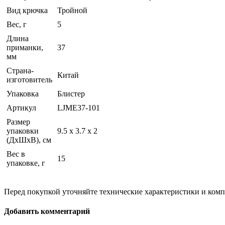
Вид крючка
Тройной
Вес, г
5
Длина
приманки,
37
мм
Страна-
Китай
изготовитель
Упаковка
Блистер
Артикул
LJME37-101
Размер
упаковки
9.5 х 3.7 х 2
(ДхШхВ), см
Вес в
15
упаковке, г
Перед покупкой уточняйте технические характеристики и ком
Добавить комментарий